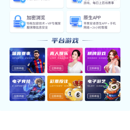
品牌使命愿景
6686体育官网 秉持“技术、透明、安全、体验”为价值核心，
致力于打造面向未来的数字体育服务平台。
安全保障
平台架构以高标准安全规范为准则，保护用户数据资产。
公平透明
全流程记录与公开追溯，确保每项服务公开可信。