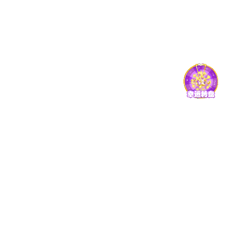
来自各方玩家的评价“弹”了出来
每条评论都对应一份信任，覆盖平台各个维度的真实体验。
【更新快】
每场比赛的进度、比分、数据都能及时同步，6686体育官
网 确实在这方面很可靠。
【系统稳】
用了快两年，几乎没遇到系统崩溃或加载失败的情况，后台
做得稳才有信心继续用。